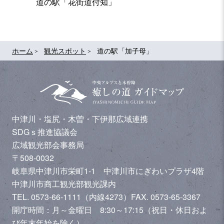
道の駅「花街道付知」
ホーム
観光スポット
道の駅「加子母」
中津川・塩尻・木曽・下伊那広域連携
SDGｓ推進協議会
広域観光部会事務局
〒508-0032
岐阜県中津川市栄町1-1 中津川市にぎわいプラザ4階
中津川市商工観光部観光課内
TEL. 0573-66-1111（内線4273）
FAX. 0573-65-3367
開庁時間：月～金曜日 8:30～17:15（祝日・休日およ
び年末年始を除く）