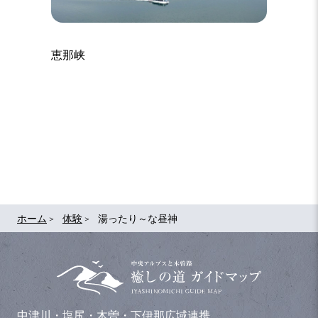
恵那峡
ンスその
かどや
ホーム
体験
湯ったり～な昼神
中津川・塩尻・木曽・下伊那広域連携