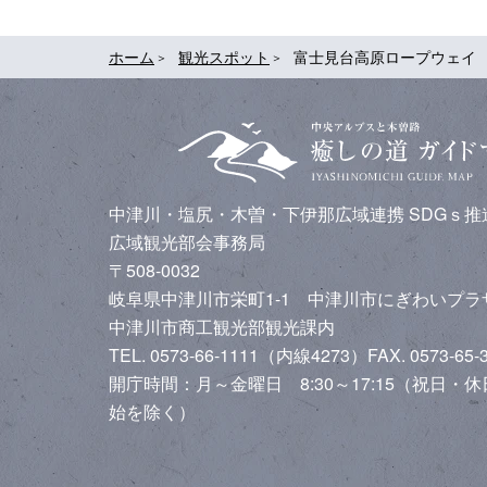
ホーム
観光スポット
富士見台高原ロープウェイ
中津川・塩尻・木曽・下伊那広域連携
SDGｓ
広域観光部会事務局
〒508-0032
岐阜県中津川市栄町1-1 中津川市にぎわいプ
中津川市商工観光部観光課内
TEL. 0573-66-1111（内線4273）
FAX. 0573-65-
開庁時間：月～金曜日 8:30～17:15（祝日・
始を除く）