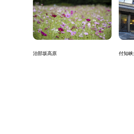
付知峡
治部坂高原
 赤沢自然休
、開田高原
（上松町・王