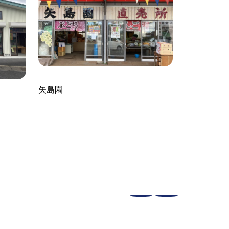
矢島園
おんたけロ