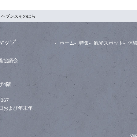
 ヘブンスそのはら
ホーム
特集
観光スポット
体
推進協議会
ラザ4階
3367
休日および年末年
Co