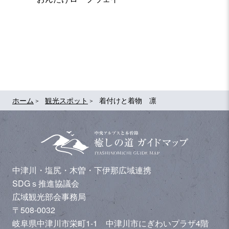
真田園
ホーム
観光スポット
着付けと着物 凛
中津川・塩尻・木曽・下伊那広域連携
SDGｓ推進協議会
広域観光部会事務局
〒508-0032
岐阜県中津川市栄町1-1 中津川市にぎわいプラザ4階