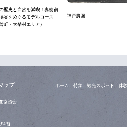
の歴史と自然を満喫！妻籠宿
神戸農園
渓谷をめぐるモデルコース
曽町・大桑村エリア）
ホーム
特集
観光スポット
体
推進協議会
ラザ4階