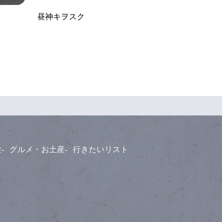
昼神キヲスク
験
グルメ・お土産
行きたいリスト