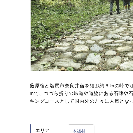
薮原宿と塩尻市奈良井宿を結ぶ約６㎞の峠で江
mで、つづら折りの峠道や道脇にある石碑や
キングコースとして国内外の方々に人気とな
木祖村
エリア