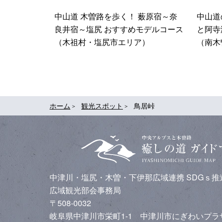
中山道 木曽路を歩く！ 薮原宿～奈
中山道
良井宿～塩尻 おすすめモデルコース
と阿寺
（木祖村・塩尻市エリア）
（南木
ホーム
観光スポット
鳥居峠
中津川・塩尻・木曽・下伊那広域連携
SDGｓ
広域観光部会事務局
〒508-0032
岐阜県中津川市栄町1-1 中津川市にぎわいプ