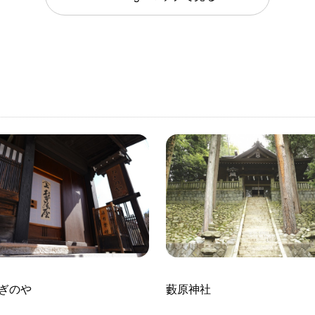
ぎのや
藪原神社