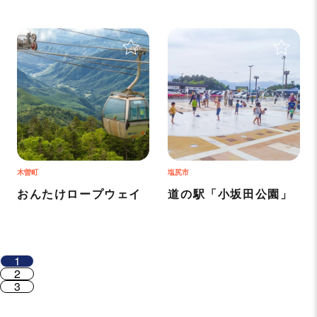
＋
＋
木曽町
塩尻市
おんたけロープウェイ
道の駅「小坂田公園」
1
2
3