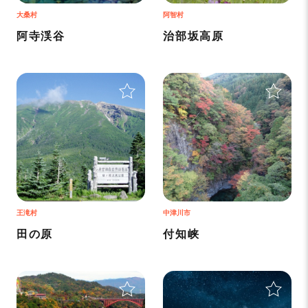
大桑村
阿智村
阿寺渓谷
治部坂高原
＋
＋
王滝村
中津川市
田の原
付知峡
＋
＋