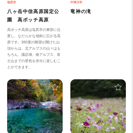
塩尻市
中津川市
八ヶ岳中信高原国定公
竜神の滝
園 高ボッチ高原
高ボッチ高原は塩尻市の東部に位
置し、なだらかな傾斜に広がる高
原です。360度の眺望が開けた山
頂からは、北アルプスの山々はも
ちろん、諏訪湖、南アルプス、富
士山までの景色を存分に楽しむこ
とができます。
＋
＋