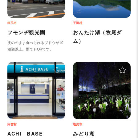
塩尻市
王滝村
フモンヂ観光園
おんたけ湖（牧尾ダ
ム）
皮ののまま食べられるブドウが10
種類以上。雨でもOKです。
＋
＋
阿智村
塩尻市
ACHI BASE
みどり湖