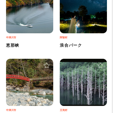
中津川市
阿智村
恵那峡
浪合パーク
＋
＋
中津川市
王滝村