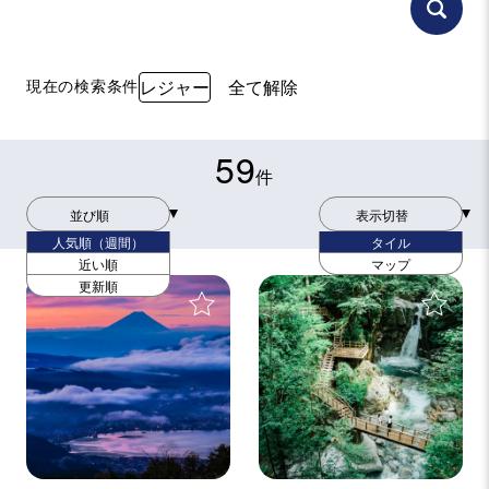
現在の検索条件
レジャー
全て解除
59
件
並び順
表示切替
人気順（週間）
タイル
近い順
マップ
更新順
＋
＋