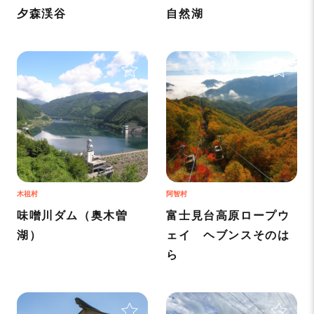
夕森渓谷
自然湖
＋
＋
木祖村
阿智村
味噌川ダム（奥木曽
富士見台高原ロープウ
湖）
ェイ ヘブンスそのは
ら
＋
＋