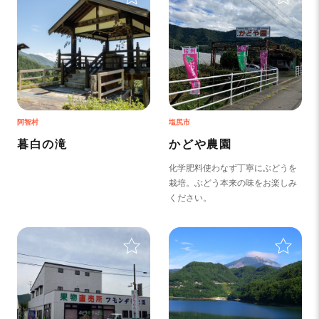
阿智村
塩尻市
暮白の滝
かどや農園
化学肥料使わなず丁寧にぶどうを
栽培。ぶどう本来の味をお楽しみ
ください。
＋
＋