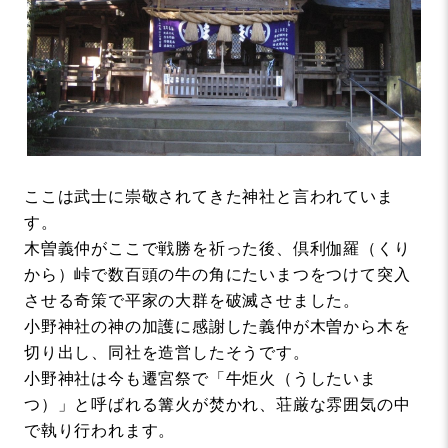
ここは武士に崇敬されてきた神社と言われていま
す。
木曽義仲がここで戦勝を祈った後、倶利伽羅（くり
から）峠で数百頭の牛の角にたいまつをつけて突入
させる奇策で平家の大群を破滅させました。
小野神社の神の加護に感謝した義仲が木曽から木を
切り出し、同社を造営したそうです。
小野神社は今も遷宮祭で「牛炬火（うしたいま
つ）」と呼ばれる篝火が焚かれ、荘厳な雰囲気の中
で執り行われます。