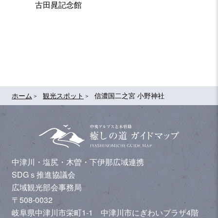
古田晁記念館
いこい
ホーム
観光スポット
信濃国二之宮 小野神社
中津川・塩尻・木曽・下伊那広域連携
SDGｓ推進協議会
広域観光部会事務局
〒508-0032
岐阜県中津川市栄町1-1 中津川市にぎわいプラザ4階