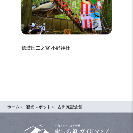
信濃国二之宮 小野神社
いこい
ホーム
観光スポット
古田晁記念館