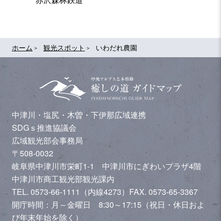
ホーム
観光スポット
いわだれ農園
中津川・塩尻・木曽・下伊那広域連携
SDGｓ推進協議会
広域観光部会事務局
〒508-0032
岐阜県中津川市栄町1-1 中津川市にぎわいプラザ4階
中津川市商工観光部観光課内
TEL. 0573-66-1111（内線4273）
FAX. 0573-65-3367
開庁時間：月～金曜日 8:30～17:15（祝日・休日およ
び年末年始を除く）