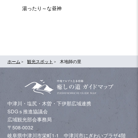
湯ったり～な昼神
おんた
ホーム
観光スポット
木地師の里
中津川・塩尻・木曽・下伊那広域連携
SDGｓ推進協議会
広域観光部会事務局
〒508-0032
岐阜県中津川市栄町1-1 中津川市にぎわいプラザ4階