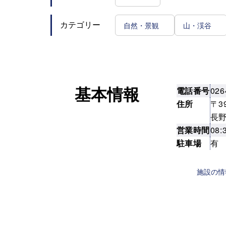
自然・景観
山・渓谷
カテゴリー
電話番号
026
基本情報
住所
〒39
長
営業時間
08:
駐車場
有
施設の情