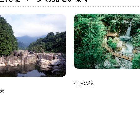
竜神の滝
床