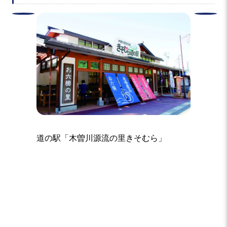
道の駅「木曽川源流の里きそむら」
山六篠