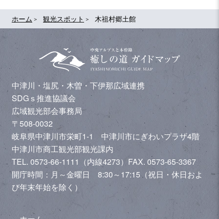
ホーム
観光スポット
木祖村郷土館
中津川・塩尻・木曽・下伊那広域連携
SDGｓ推進協議会
広域観光部会事務局
〒508-0032
岐阜県中津川市栄町1-1 中津川市にぎわいプラザ4階
中津川市商工観光部観光課内
TEL. 0573-66-1111（内線4273）
FAX. 0573-65-3367
開庁時間：月～金曜日 8:30～17:15（祝日・休日およ
び年末年始を除く）