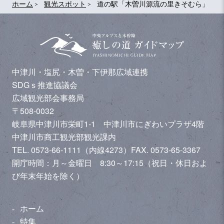
ホーム
観光スポット
道の駅「木曽川源流の里きそむら」
中津川・塩尻・木曽・下伊那広域連携
SDGｓ推進協議会
広域観光部会事務局
〒508-0032
岐阜県中津川市栄町1-1 中津川市にぎわいプラザ4階
中津川市商工観光部観光課内
TEL. 0573-66-1111（内線4273）
FAX. 0573-65-3367
開庁時間：月～金曜日 8:30～17:15（祝日・休日およ
び年末年始を除く）
ホーム
特集