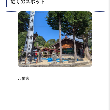
近くのスポット
木祖村
八幡宮