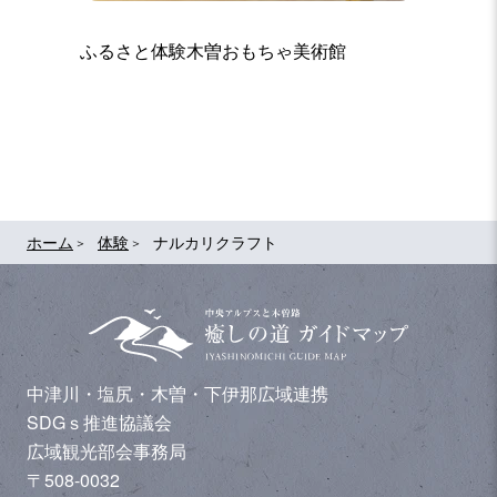
ふるさと体験木曽おもちゃ美術館
BYAKU
ホーム
体験
ナルカリクラフト
中津川・塩尻・木曽・下伊那広域連携
SDGｓ推進協議会
広域観光部会事務局
〒508-0032