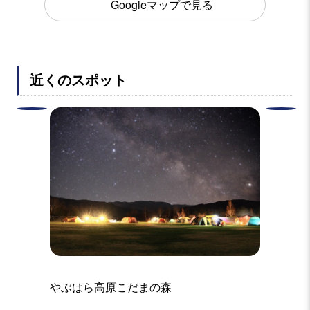
Googleマップで見る
近くのスポット
やぶはら高原こだまの森
あやめ