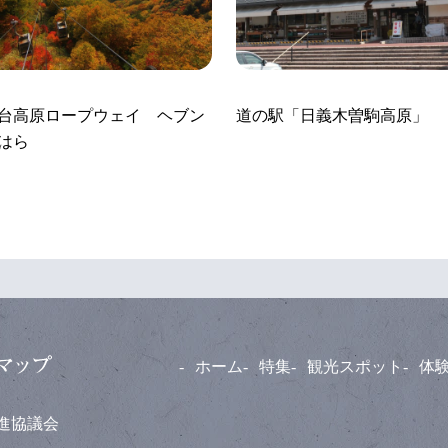
台高原ロープウェイ ヘブン
道の駅「日義木曽駒高原」
はら
ホーム
特集
観光スポット
体
推進協議会