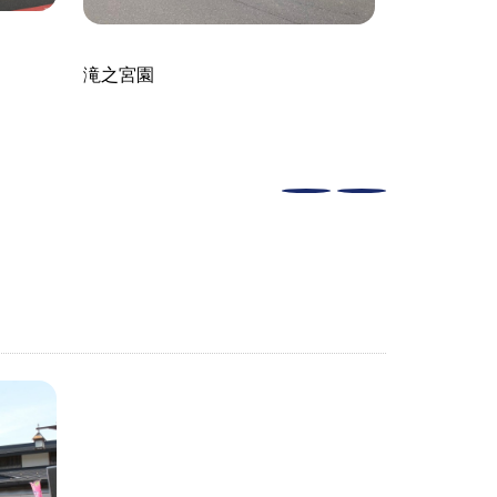
滝之宮園
五一わいん(