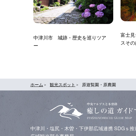
富士見
中津川市 城跡・歴史を巡りツア
スその
ー
ホーム
観光スポット
原遊覧園・原農園
中津川・塩尻・木曽・下伊那広域連携
SDGｓ