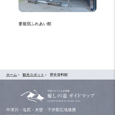
妻籠宿ふれあい館
脇本陣
ホーム
観光スポット
歴史資料館
中津川・塩尻・木曽・下伊那広域連携