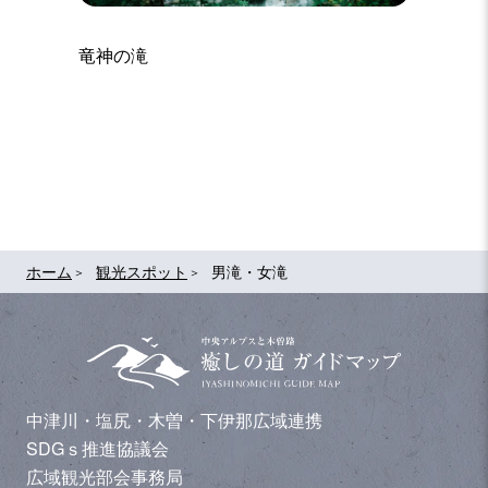
竜神の滝
チ高原
付知峡
ホーム
観光スポット
男滝・女滝
中津川・塩尻・木曽・下伊那広域連携
SDGｓ推進協議会
広域観光部会事務局