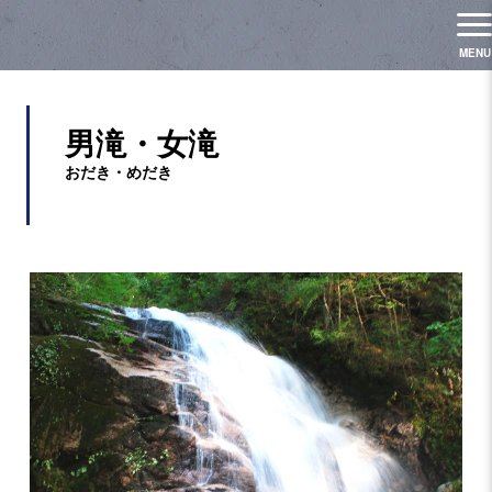
男滝・女滝