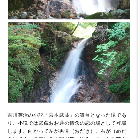
吉川英治の小説「宮本武蔵」の舞台となった滝であ
り、小説では武蔵おお通の情念の恋の場として登場
します。向かって左が男滝（おだき）、右が（めだ