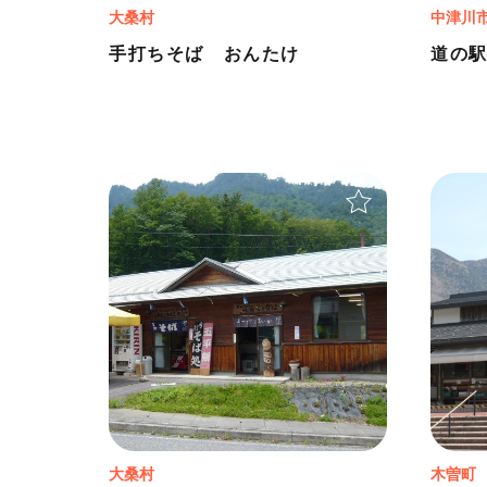
大桑村
中津川
手打ちそば おんたけ
道の
＋
大桑村
木曽町