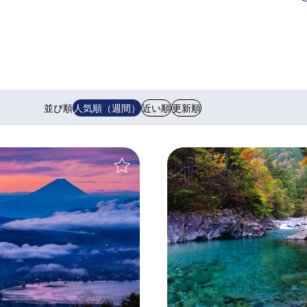
並び順
人気順（週間）
近い順
更新順
＋