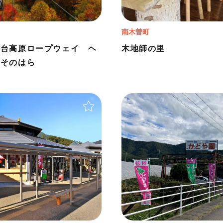
南木曽町
見台高原ロープウェイ ヘ
木地師の里
スそのはら
＋