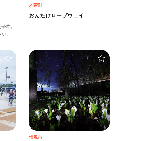
木曽町
おんたけロープウェイ
を栽培。
さい。
＋
＋
塩尻市