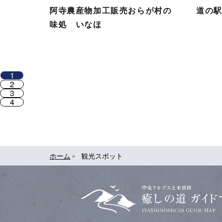
阿寺農産物加工販売おらが村の
道の
味処 いなほ
1
2
3
4
ホーム
観光スポット