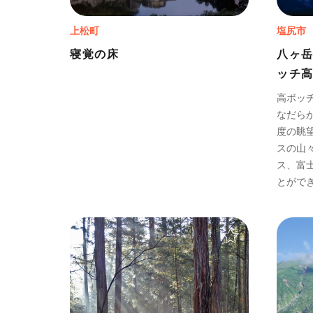
上松町
塩尻市
寝覚の床
八ヶ
ッチ
高ボッ
なだら
度の眺
スの山
ス、富
とがで
＋