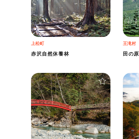
上松町
王滝村
赤沢自然休養林
田の
＋