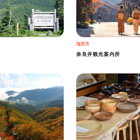
塩尻市
原
奈良井観光案内所
＋