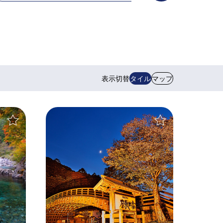
表示切替
タイル
マップ
＋
＋