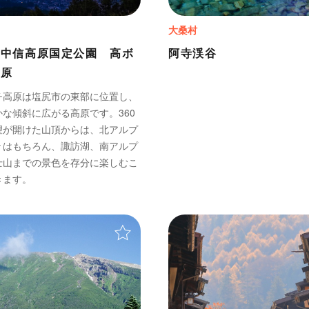
大桑村
岳中信高原国定公園 高ボ
阿寺渓谷
高原
チ高原は塩尻市の東部に位置し、
かな傾斜に広がる高原です。360
望が開けた山頂からは、北アルプ
々はもちろん、諏訪湖、南アルプ
士山までの景色を存分に楽しむこ
きます。
＋