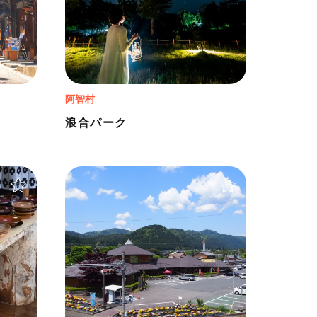
阿智村
浪合パーク
＋
＋