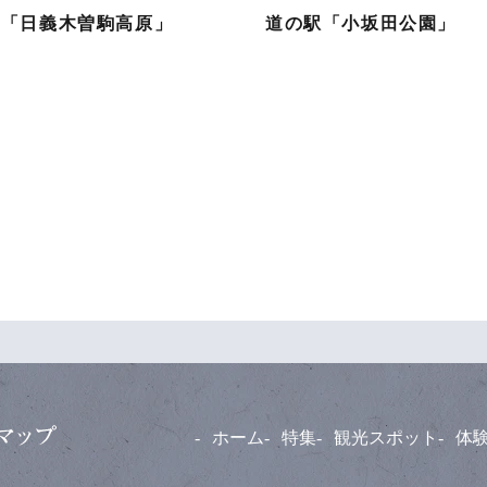
駅「日義木曽駒高原」
道の駅「小坂田公園」
ホーム
特集
観光スポット
体