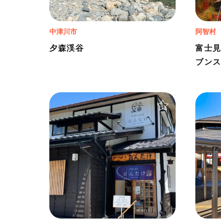
中津川市
阿智村
夕森渓谷
富士
ブン
＋