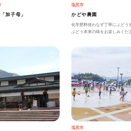
市
塩尻市
駅「加子母」
かどや農園
化学肥料使わなず丁寧にぶどう
ぶどう本来の味をお楽しみくだ
＋
塩尻市