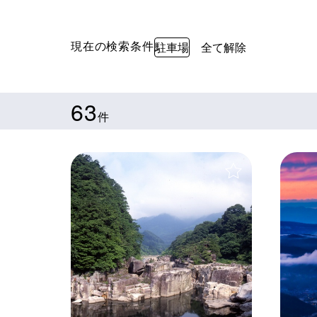
現在の検索条件
駐車場
全て解除
63
件
＋